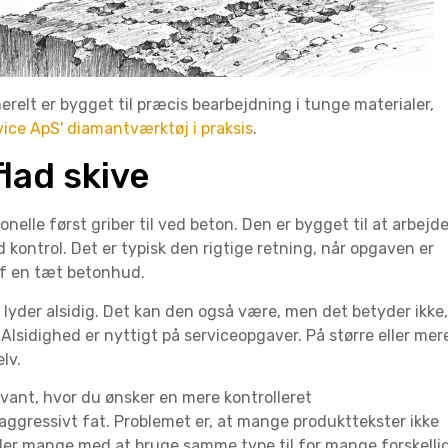
relt er bygget til præcis bearbejdning i tunge materialer,
vice ApS' diamantværktøj i praksis
.
flad skive
onelle først griber til ved beton. Den er bygget til at arbejd
 kontrol. Det er typisk den rigtige retning, når opgaven er
af en tæt betonhud.
n lyder alsidig. Det kan den også være, men det betyder ikke,
 Alsidighed er nyttigt på serviceopgaver. På større eller mer
lv.
vant, hvor du ønsker en mere kontrolleret
aggressivt fat. Problemet er, at mange produkttekster ikke
ender mange med at bruge samme type til for mange forskelli