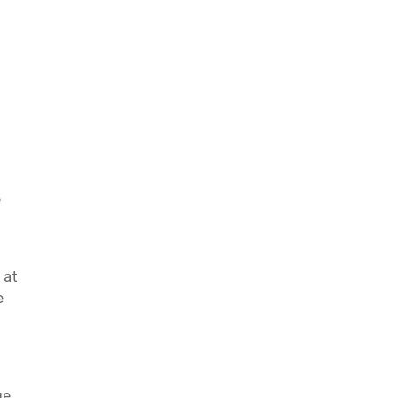
e
 at
e
ge