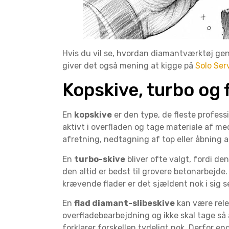
Hvis du vil se, hvordan diamantværktøj gene
giver det også mening at kigge på
Solo Ser
Kopskive, turbo og 
En
kopskive
er den type, de fleste professi
aktivt i overfladen og tage materiale af med
afretning, nedtagning af top eller åbning 
En
turbo-skive
bliver ofte valgt, fordi de
den altid er bedst til grovere betonarbejde.
krævende flader er det sjældent nok i sig se
En
flad diamant-slibeskive
kan være rele
overfladebearbejdning og ikke skal tage så 
forklarer forskellen tydeligt nok. Derfor 