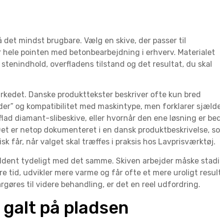
det mindst brugbare. Vælg en skive, der passer til
er hele pointen med betonbearbejdning i erhverv. Materialet
stenindhold, overfladens tilstand og det resultat, du skal
 markedet. Danske produkttekster beskriver ofte kun bred
er” og kompatibilitet med maskintype, men forklarer sjæld
flad diamant-slibeskive, eller hvornår den ene løsning er be
et er netop dokumenteret i en dansk produktbeskrivelse, s
isk får, når valget skal træffes i praksis hos Lavprisværktøj.
ældent tydeligt med det samme. Skiven arbejder måske stadi
 tid, udvikler mere varme og får ofte et mere uroligt resul
rgøres til videre behandling, er det en reel udfordring.
 galt på pladsen