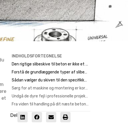
INDHOLDSFORTEGNELSE
du
Den rigtige slibeskive til beton er ikke et tilfælde
Forstå de grundlæggende typer af slibeskiver
Sådan vælger du skiven til den specifikke opgave
om
Sørg for at maskine og montering er korrekt
ere
Undgå de dyre fejl i professionelle projekter
 et
Fra viden til handling på dit næste betonprojekt
Del