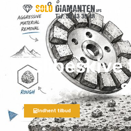
Vi tilbyde
Slibeskive 
s
Indhent tilbud