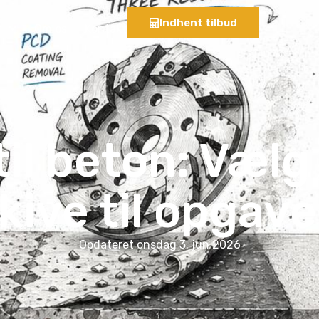
Indhent tilbud
r
Om os
Kontakt
til beton: Vælg
kive til opgav
Opdateret
onsdag 3. jun 2026