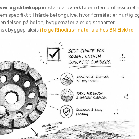
er og slibekopper
standardværktøjer i den professionell
m specifikt til hårde betongulve, hvor formålet er hurtig o
nvendelsen på beton, byggematerialer og stenarter
dansk byggepraksis
ifølge Rhodius-materiale hos BN Elektro
.