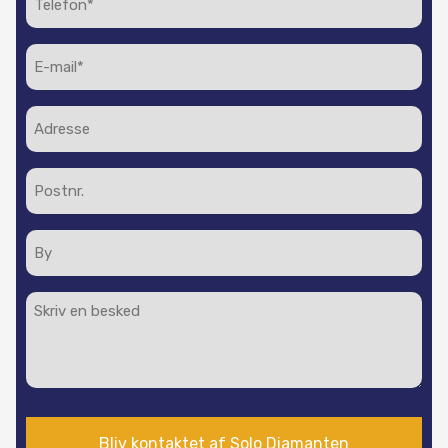
(Påkrævet)
E-
mail
(Påkrævet)
Adresse
Postnr.
By
Besked