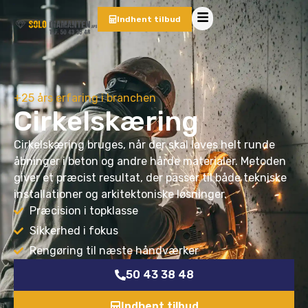
Indhent tilbud
+25 års erfaring i branchen
Cirkelskæring
Cirkelskæring bruges, når der skal laves helt runde
åbninger i beton og andre hårde materialer. Metoden
giver et præcist resultat, der passer til både tekniske
installationer og arkitektoniske løsninger.
Præcision i topklasse
Sikkerhed i fokus
Rengøring til næste håndværker
50 43 38 48
Indhent tilbud